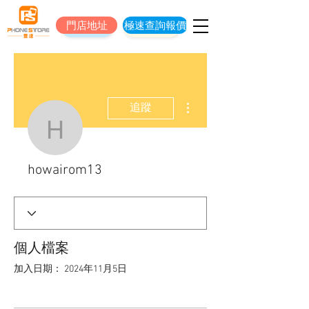
門店地址
極速查詢報價
門店地址
立即預約維修
更多動作
追蹤
howairom13
howairom13
個人檔案
加入日期： 2024年11月5日