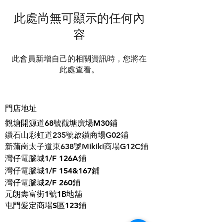
此處尚無可顯示的任何內
容
此會員新增自己的相關資訊時，您將在
此處查看。
門店地址
觀塘開源道68號觀塘廣場M30鋪
鑽石山彩虹道235號啟鑽商場G02鋪
​新蒲崗太子道東638號Mikiki商場G12C鋪
灣仔電腦城1/F 126A鋪
灣仔電腦城1/F 154&167鋪
灣仔電腦城2/F 260鋪
元朗壽富街1號1B地舖
屯門愛定商場S區123鋪