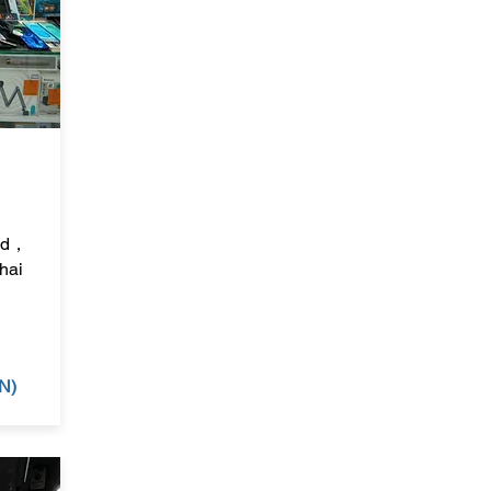
oad，
hai
N)