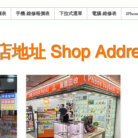
價表
手機-維修報價表
下拉式選單
電腦-維修表
iPho
店地址 Shop Addr