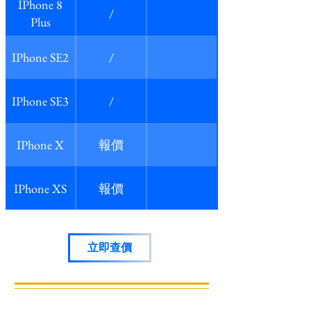
IPhone 8
/
Plus
IPhone SE2
/
IPhone SE3
/
IPhone X
報價
IPhone XS
報價
立即查價