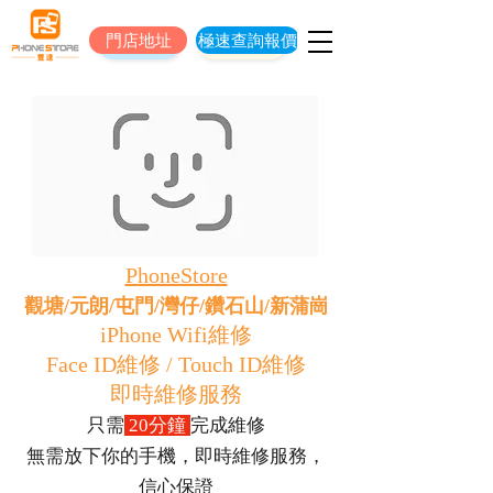
門店地址
極速查詢報價
門店地址
立即預約維修
PhoneStore
觀塘/元朗/屯門/灣仔/鑽石山/新蒲崗
iPhone Wifi維修
Face ID維修 / Touch ID維修
即時維修服務
只需
20分鐘
完成維修
無需放下你的手機，即時維修服務，
信心保證