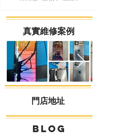
真實維修案例
​門店地址
九龍鑽石山彩虹道235號啟鑽商場G02商鋪
BLOG