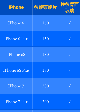
換後背面
iPhone
後鏡頭鏡片
玻璃
IPhone 6
150
/
IPhone 6 Plus
150
/
IPhone 6S
180
/
IPhone 6S Plus
180
/
IPhone 7
200
/
IPhone 7 Plus
200
/