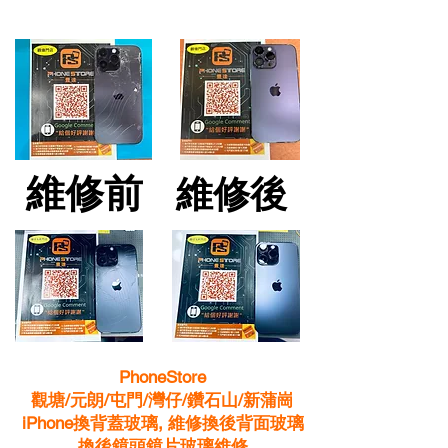
維修前
維修前
維修後
維修後
PhoneStore
觀塘/元朗/屯門/灣仔/鑽石山/新蒲崗
iPhone換背蓋玻璃, 維修換後背面玻璃
換後鏡頭鏡片玻璃維修