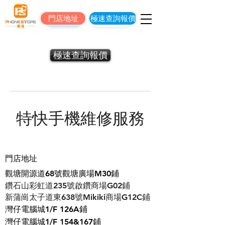
門店地址
極速查詢報價
門店地址
立即預約維修
極速查詢報價
特快手機維修服務
門店地址
觀塘開源道68號觀塘廣場M30鋪
鑽石山彩虹道235號啟鑽商場G02鋪
​新蒲崗太子道東638號Mikiki商場G12C鋪
灣仔電腦城1/F 126A鋪
灣仔電腦城1/F 154&167鋪