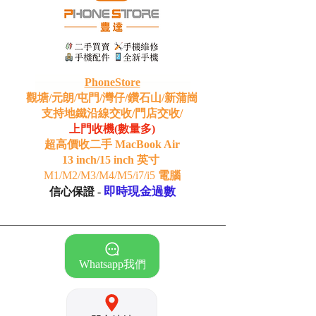
PhoneStore
觀塘/元朗/屯門/灣仔/鑽石山/新蒲崗
支持地鐵沿線交收/門店交收/
上門收機(數量多)
超高價收二手 MacBook Air
13 inch/15 inch 英寸
M1/M2/M3/M4/M5/i7/i5
電腦
即時現金過數
信心保證 -
Whatsapp我們