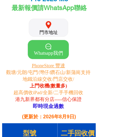
最新報價請WhatsApp聯絡
門市地址
Whatsapp我們
PhoneStore 豐達
觀塘/元朗/屯門/灣仔/鑽石山/新蒲崗
支持
地鐵沿線交收/門店交收/
上門收機(數量多)
超高價收iPad/全新/二手手機回收
港九新界都有分店-----信
心保證
即時現金過數
(更新於：2026年8月9日)
型號
二手回收價