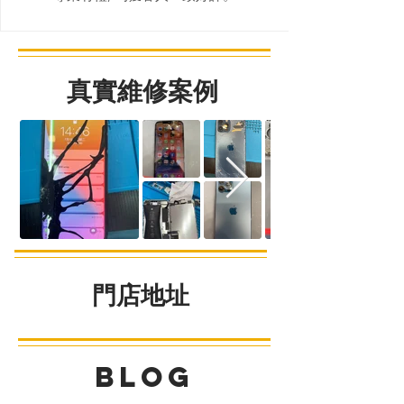
真實維修案例
​門店地址
九龍鑽石山彩虹道235號啟鑽商場G02商鋪
BLOG