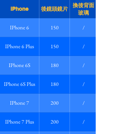
換後背面
iPhone
後鏡頭鏡片
玻璃
IPhone 6
150
/
IPhone 6 Plus
150
/
IPhone 6S
180
/
IPhone 6S Plus
180
/
IPhone 7
200
/
IPhone 7 Plus
200
/