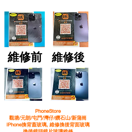
維修前
維修前
維修後
維修後
PhoneStore
觀塘/元朗/屯門/灣仔/鑽石山/新蒲崗
iPhone換背蓋玻璃, 維修換後背面玻璃
換後鏡頭鏡片玻璃維修