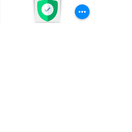
維修保養
PHONESTORE 保證相同維修零件,非人為
因素下享有30天保養
價錢實惠
PHONESTORE 為你精打細算, 價錢合理不
取巧, 絕不會換走手機其他配件, 不收取檢