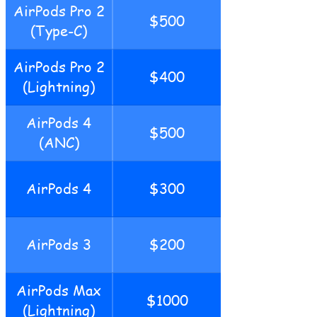
AirPods Pro 2
$500
(Type-C)
AirPods Pro 2
$400
(Lightning)
AirPods 4
$500
(ANC)
AirPods 4
$300
AirPods 3
$200
AirPods Max
$1000
(Lightning)