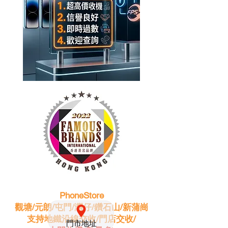
PhoneStore
觀塘/元朗/屯門/灣仔/鑽石山/新蒲崗
支持地鐵沿線交收/門店交收/
門市地址