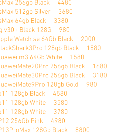
 256gb Black 4480
 512gb Silver 3680
x 64gb Black 3380
0+ Black 128G 980
Watch se 64Gb Black 2000
hark3Pro 128gb Black 1580
i m3 64Gb White 1580
Mate20Pro 256gb Black 1680
Mate30Pro 256gb Black 3180
Mate9Pro 128gb Gold 980
128gb Black 4580
128gb White 3580
128gb White 3780
256Gb Pink 4980
roMax 128Gb Black 8800