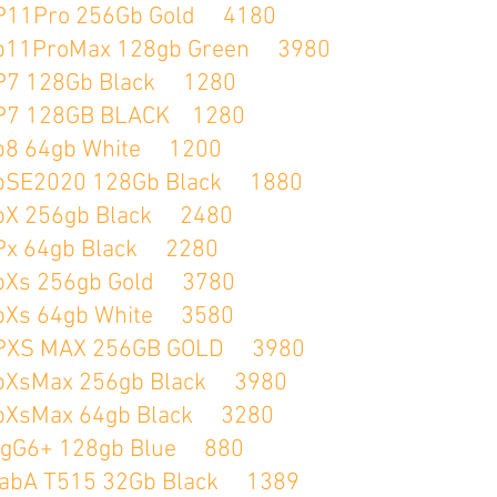
ro 256Gb Gold 4180
roMax 128gb Green 3980
28Gb Black 1280
28GB BLACK 1280
4gb White 1200
020 128Gb Black 1880
56gb Black 2480
4gb Black 2280
256gb Gold 3780
64gb White 3580
MAX 256GB GOLD 3980
ax 256gb Black 3980
ax 64gb Black 3280
 128gb Blue 880
T515 32Gb Black 1389