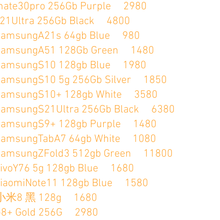
0pro 256Gb Purple 2980
ra 256Gb Black 4800
ngA21s 64gb Blue 980
ngA51 128Gb Green 1480
ngS10 128gb Blue 1980
gS10 5g 256Gb Silver 1850
ngS10+ 128gb White 3580
gS21Ultra 256Gb Black 6380
ngS9+ 128gb Purple 1480
ngTabA7 64gb White 1080
ngZFold3 512gb Green 11800
6 5g 128gb Blue 1680
Note11 128gb Blue 1580
 黑 128g 1680
Gold 256G 2980