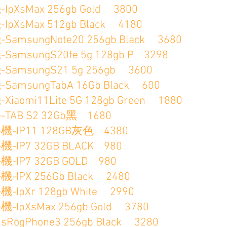
Max 256gb Gold 3800
Max 512gb Black 4180
ungNote20 256gb Black 3680
ungS20fe 5g 128gb P 3298
sungS21 5g 256gb 3600
ungTabA 16Gb Black 600
i11Lite 5G 128gb Green 1880
 S2 32Gb黑 1680
P11 128GB灰色 4380
7 32GB BLACK 980
7 32GB GOLD 980
X 256Gb Black 2480
r 128gb White 2990
sMax 256gb Gold 3780
Phone3 256gb Black 3280