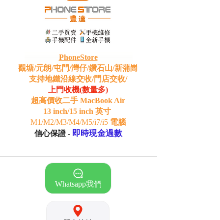
PhoneStore
觀塘/元朗/屯門/灣仔/鑽石山/新蒲崗
支持地鐵沿線交收/門店交收/
上門收機(數量多)
超高價收二手 MacBook Air
13 inch/15 inch 英寸
M1/M2/M3/M4/M5/i7/i5
電腦
即時現金過數
信心保證 -
Whatsapp我們