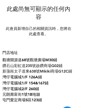
此處尚無可顯示的任何內
容
此會員新增自己的相關資訊時，您將在
此處查看。
門店地址
觀塘開源道68號觀塘廣場M30鋪
鑽石山彩虹道235號啟鑽商場G02鋪
​新蒲崗太子道東638號Mikiki商場G12C鋪
灣仔電腦城1/F 126A鋪
灣仔電腦城1/F 154&167鋪
灣仔電腦城2/F 260鋪
元朗壽富街1號1B地舖
屯門愛定商場S區123鋪