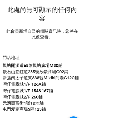
此處尚無可顯示的任何內
容
此會員新增自己的相關資訊時，您將在
此處查看。
門店地址
觀塘開源道68號觀塘廣場M30鋪
鑽石山彩虹道235號啟鑽商場G02鋪
​新蒲崗太子道東638號Mikiki商場G12C鋪
灣仔電腦城1/F 126A鋪
灣仔電腦城1/F 154&167鋪
灣仔電腦城2/F 260鋪
元朗壽富街1號1B地舖
屯門愛定商場S區123鋪