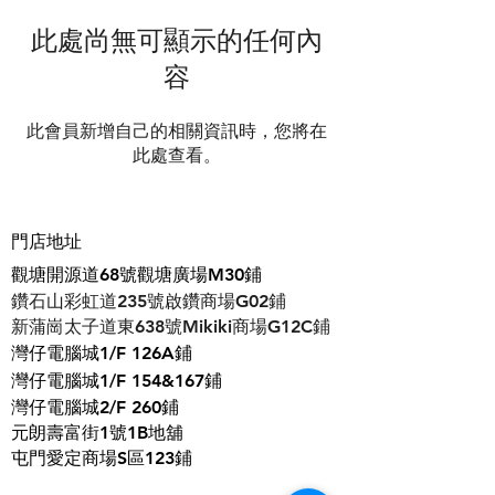
此處尚無可顯示的任何內
容
此會員新增自己的相關資訊時，您將在
此處查看。
門店地址
觀塘開源道68號觀塘廣場M30鋪
鑽石山彩虹道235號啟鑽商場G02鋪
​新蒲崗太子道東638號Mikiki商場G12C鋪
灣仔電腦城1/F 126A鋪
灣仔電腦城1/F 154&167鋪
灣仔電腦城2/F 260鋪
元朗壽富街1號1B地舖
屯門愛定商場S區123鋪