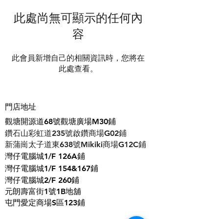
此處尚無可顯示的任何內
容
此會員新增自己的相關資訊時，您將在
此處查看。
門店地址
觀塘開源道68號觀塘廣場M30鋪
鑽石山彩虹道235號啟鑽商場G02鋪
​新蒲崗太子道東638號Mikiki商場G12C鋪
灣仔電腦城1/F 126A鋪
灣仔電腦城1/F 154&167鋪
灣仔電腦城2/F 260鋪
元朗壽富街1號1B地舖
屯門愛定商場S區123鋪