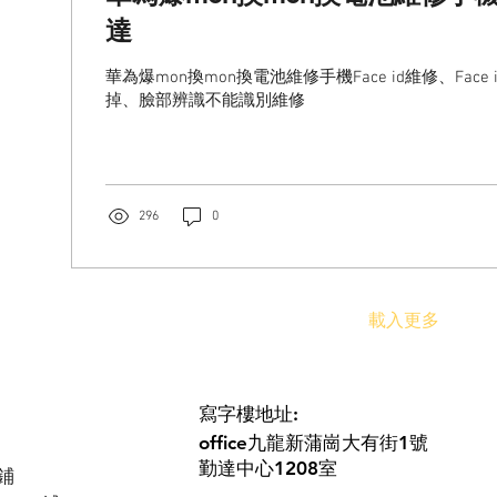
達
華為爆mon換mon換電池維修手機Face id維修、Face i
掉、臉部辨識不能識別維修
296
0
載入更多
寫字樓地址:
office九龍新蒲崗大有街1號
勤達中心1208室
鋪