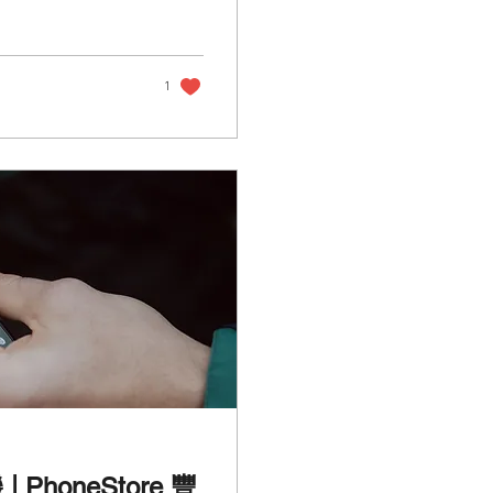
1
honeStore 豐