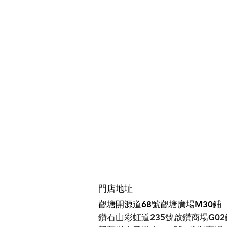
門店地址
觀塘開源道68號觀塘廣場M30鋪
鑽石山彩虹道235號啟鑽商場G02