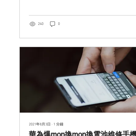
240
0
2021年8月3日
∙
1
分鐘
華為爆mon換mon換電池維修手機 | P