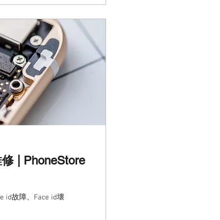
 PhoneStore
id故障、Face id壞