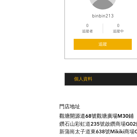
binbin213
0
0
追蹤者
追蹤中
追蹤
個人資料
門店地址
觀塘開源道68號觀塘廣場M30鋪
鑽石山彩虹道235號啟鑽商場G02
​新蒲崗太子道東638號Mikiki商場