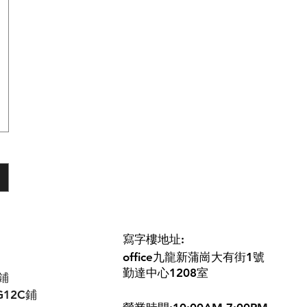
寫字樓地址:
office九龍新蒲崗大有街1號
勤達中心1208室
鋪
G12C鋪